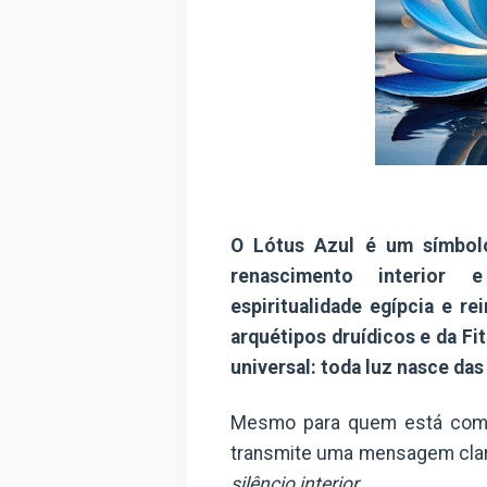
O Lótus Azul
é um símbolo 
renascimento interior 
espiritualidade egípcia e re
arquétipos druídicos
e da
Fi
universal: toda luz nasce da
Mesmo para quem está come
transmite uma mensagem clar
silêncio interior
.