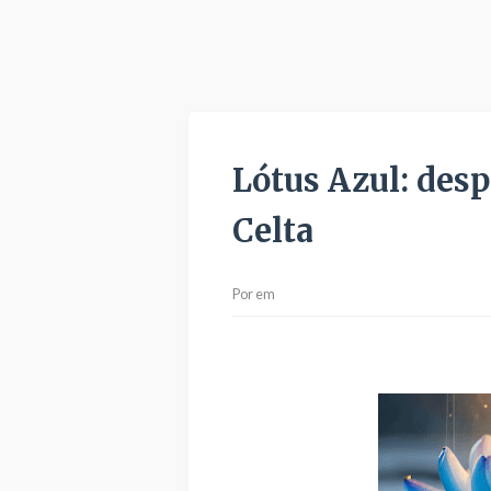
Lótus Azul: desp
Celta
Por
em