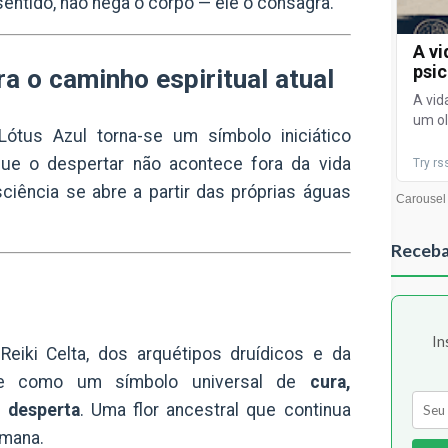
sentido, não nega o corpo — ele o consagra.
a o caminho espiritual atual
 Lótus Azul torna-se um símbolo iniciático
que o despertar não acontece fora da vida
ciência se abre a partir das próprias águas
Receba
In
Reiki Celta, dos arquétipos druídicos e da
la-se como um símbolo universal de
cura,
 desperta
. Uma flor ancestral que continua
umana.