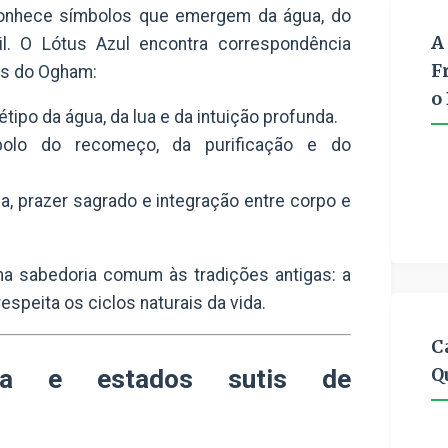
conhece símbolos que emergem da água, do
A
til. O Lótus Azul encontra correspondência
F
as do
Ogham
:
o
tipo da água, da lua e da intuição profunda.
lo do recomeço, da purificação e do
a, prazer sagrado e integração entre corpo e
a sabedoria comum às tradições antigas: a
speita os ciclos naturais da vida.
C
Q
rica e estados sutis de