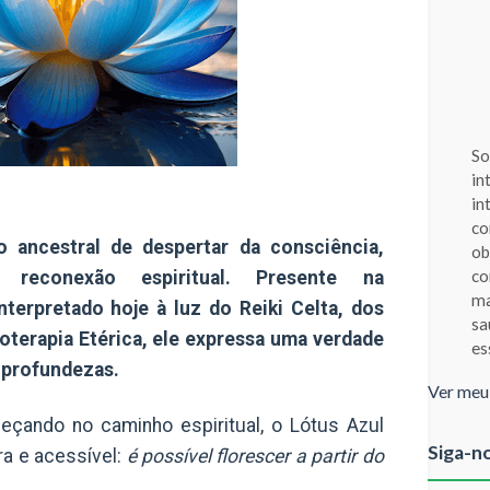
So
in
in
co
ancestral de despertar da consciência,
ob
co
e reconexão espiritual. Presente na
ma
interpretado hoje à luz do
Reiki Celta
, dos
sa
toterapia Etérica
, ele expressa uma verdade
es
s profundezas.
Ver meu
çando no caminho espiritual,
o Lótus Azul
Siga-n
a e acessível:
é possível florescer a partir do