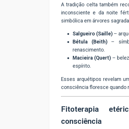
A tradição celta também re
inconsciente e da noite fér
simbólica em árvores sagrad
Salgueiro (Saille)
– arqué
Bétula (Beith)
– símbo
renascimento.
Macieira (Quert)
– belez
espírito.
Esses arquétipos revelam um
consciência floresce quando re
Fitoterapia eté
consciência