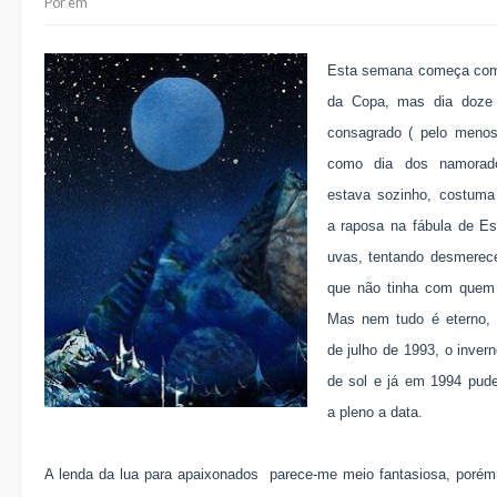
Por
em
Esta semana começa com 
da Copa, mas dia doze
consagrado ( pelo menos
como dia dos namorad
estava sozinho, costuma
a raposa na fábula de
Es
uvas, tentando desmerece
que não tinha com quem
Mas nem tudo é eterno, 
de julho de 1993, o inver
de sol e já em 1994 pud
a pleno a data.
A lenda da lua para apaixonados parece-me meio fantasiosa, poré