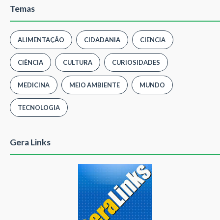
Temas
ALIMENTAÇÃO
CIDADANIA
CIENCIA
CIÊNCIA
CULTURA
CURIOSIDADES
MEDICINA
MEIO AMBIENTE
MUNDO
TECNOLOGIA
Gera Links