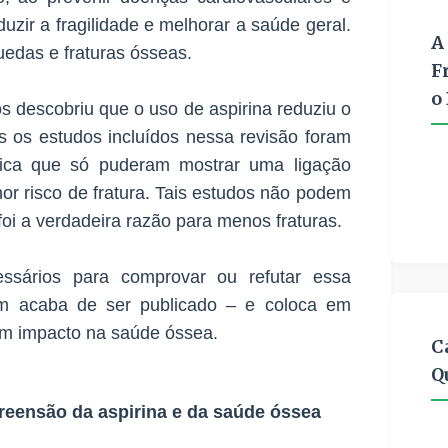
uzir a fragilidade e melhorar a saúde geral.
A
uedas e fraturas ósseas.
F
o
s descobriu que o uso de aspirina reduziu o
s os estudos incluídos nessa revisão foram
ifica que só puderam mostrar uma ligação
nor risco de fratura. Tais estudos não podem
foi a verdadeira razão para menos fraturas.
ssários para comprovar ou refutar essa
 um acaba de ser publicado – e coloca em
um impacto na saúde óssea.
C
Q
eensão da aspirina e da saúde óssea