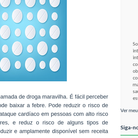
So
in
in
co
ob
co
ma
sa
chamada de droga maravilha. É fácil perceber
es
de baixar a febre. Pode reduzir o risco de
Ver meu
 ataque cardíaco em pessoas com alto risco
res, e reduz o risco de alguns tipos de
Siga-n
roduzir e amplamente disponível sem receita