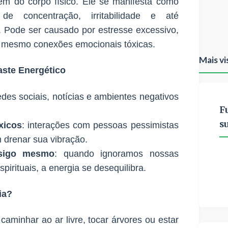
ém do corpo físico. Ele se manifesta como
 de concentração, irritabilidade e até
 Pode ser causado por estresse excessivo,
 mesmo conexões emocionais tóxicas.
Mais vi
aste Energético
redes sociais, notícias e ambientes negativos
F
s
xicos
: interações com pessoas pessimistas
 drenar sua vibração.
nsigo mesmo
: quando ignoramos nossas
irituais, a energia se desequilibra.
ia?
 caminhar ao ar livre, tocar árvores ou estar