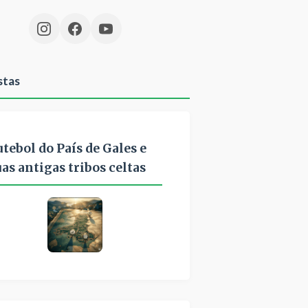
stas
utebol do País de Gales e
uas antigas tribos celtas