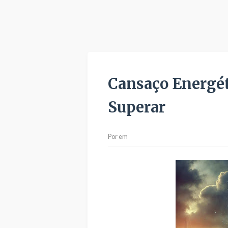
Cansaço Energét
Superar
Por
em