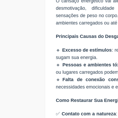
O cansaço energético vai al
desmotivação, dificuldade
sensações de peso no corpo.
ambientes carregados ou até
Principais Causas do Desg
🔹
Excesso de estímulos
: 
sugam sua energia.
🔹
Pessoas e ambientes tó
ou lugares carregados podem
🔹
Falta de conexão co
necessidades emocionais e esp
Como Restaurar Sua Energ
✅
Contato com a natureza
: