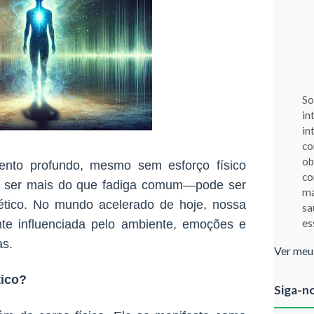
So
in
in
co
ob
ento profundo, mesmo sem esforço físico
co
e ser mais do que fadiga comum—pode ser
ma
ético. No mundo acelerado de hoje, nossa
sa
es
nte influenciada pelo ambiente, emoções e
as.
Ver meu
tico?
Siga-n