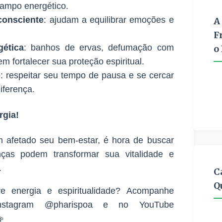
campo energético.
consciente
: ajudam a equilibrar emoções e
A
F
gética
: banhos de ervas, defumação com
o
em fortalecer sua proteção espiritual.
o
: respeitar seu tempo de pausa e se cercar
iferença.
rgia!
m afetado seu bem-estar, é hora de buscar
nças podem transformar sua vitalidade e
.
C
Q
e energia e espiritualidade? Acompanhe
nstagram
@pharispoa
e no YouTube
💫