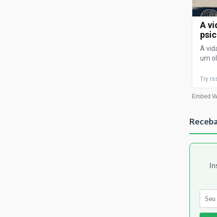
Receba
In