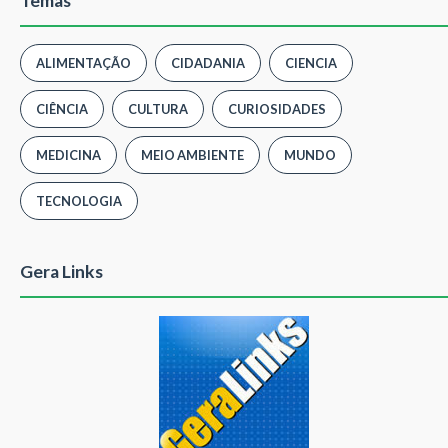
Temas
ALIMENTAÇÃO
CIDADANIA
CIENCIA
CIÊNCIA
CULTURA
CURIOSIDADES
MEDICINA
MEIO AMBIENTE
MUNDO
TECNOLOGIA
Gera Links