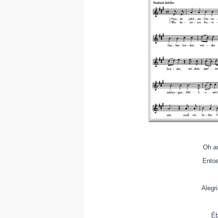
Oh a
Entoe
Alegri
Éb