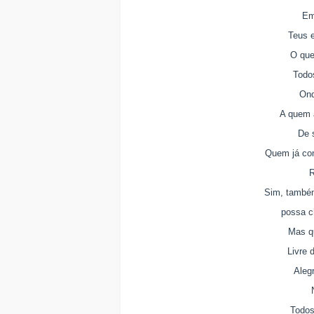
Em
Teus 
O que
Todo
Ond
A quem a
De 
Quem já co
R
Sim, també
possa c
Mas q
Livre 
Aleg
Todos