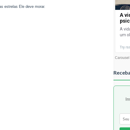
as estrelas Ele deve morar.
Receba
In