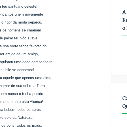
 teu santuário celeste!
A
encantos unem novamente
F
 o rigor da moda separou.
o
s os homens se irmanam
e pairar teu vôo suave.
 boa sorte tenha favorecido
ser amigo de um amigo,
nquistou uma doce companheira
ejubile-se connosco!
m aquele que apenas uma alma,
hamar de sua sobre a Terra.
uem nunca o tenha podido
C
de seu pranto esta Aliança!
Q
ria bebem todos os seres
No seio da Natureza:
 os bons, todos os maus,