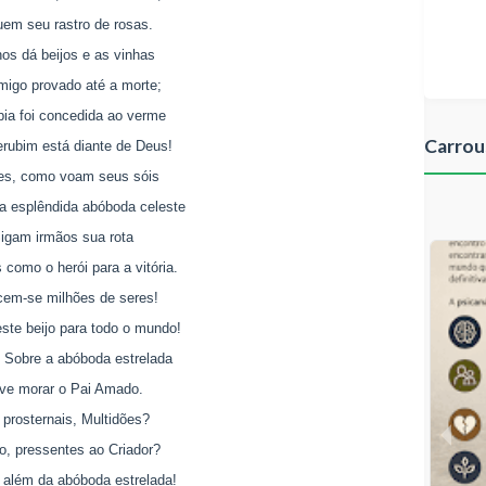
em seu rastro de rosas.
nos dá beijos e as vinhas
igo provado até a morte;
pia foi concedida ao verme
Carrou
rubim está diante de Deus!
es, como voam seus sóis
a esplêndida abóboda celeste
igam irmãos sua rota
como o herói para a vitória.
cem-se milhões de seres!
ste beijo para todo o mundo!
 Sobre a abóboda estrelada
ve morar o Pai Amado.
 prosternais, Multidões?
, pressentes ao Criador?
 além da abóboda estrelada!