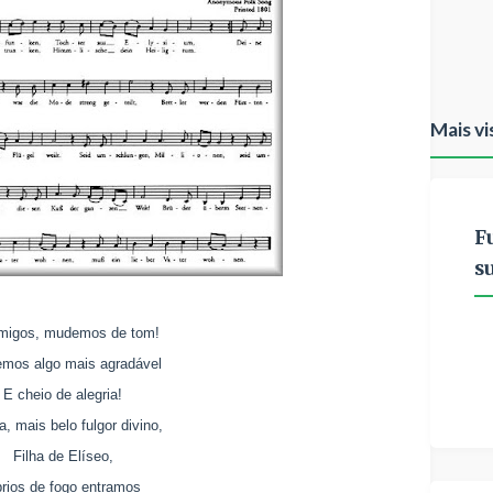
Mais vi
F
s
migos, mudemos de tom!
mos algo mais agradável
E cheio de alegria!
a, mais belo fulgor divino,
Filha de Elíseo,
rios de fogo entramos