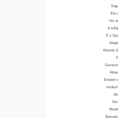
Segu
Ela 
Um am
A volú
E o Que
Alegr
Através d
S
Gozosos 
Abra
Enviem e
Irmãos!
De
Vos
Mundo
Buscais