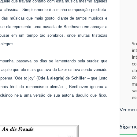
 aquele que travam contato com esta música mesmo aqueles
a clássica. Simplesmente é a minha composição predileta.
 das músicas que mais gosto, diante de tantos músicos e
que ela representa: uma ousadia de Beethoven em abraçar a
 ousar em um tempo tão sombrios, onde muitas tristezas
So
alegres.
in
in
mpunha, passava os dias se lamentando pela surdez que
co
r, aquilo que ele mais gostava de fazer estava sendo vencido
ob
co
poema “Ode to joy” (
Ode à alegria
) de
Schiller
– que junto
ma
ais fértil do romancismo alemão -, Beethoven ignorou a
sa
cluindo nela uma versão de sua autoria daquilo que ficou
es
Ver meu
Siga-n