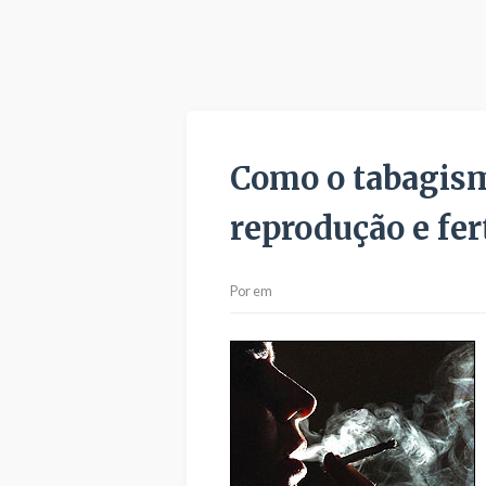
Como o tabagism
reprodução e fer
Por
em