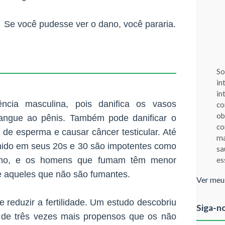
Se você pudesse ver o dano, você pararia.
So
in
in
ncia masculina, pois danifica os vasos
co
ob
angue ao pênis. Também pode danificar o
co
de esperma e causar câncer testicular. Até
ma
ido em seus 20s e 30 são impotentes como
sa
es
gismo, e os homens que fumam têm menor
 aqueles que não são fumantes.
Ver meu
 reduzir a fertilidade. Um estudo descobriu
Siga-n
de três vezes mais propensos que os não