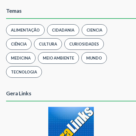
Temas
ALIMENTAÇÃO
CIDADANIA
CIENCIA
CIÊNCIA
CULTURA
CURIOSIDADES
MEDICINA
MEIO AMBIENTE
MUNDO
TECNOLOGIA
Gera Links