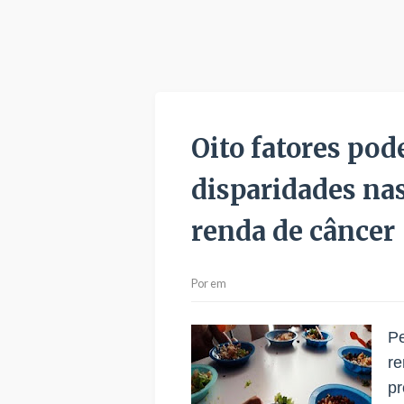
Oito fatores pod
disparidades nas
renda de câncer
Por
em
P
r
pr