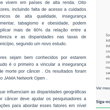
ue vivem em países de alta renda. Oito
tores, incluindo falta de acesso a cuidados
línicos de alta qualidade, insegurança
limentar, tabagismo e obesidade, podem
xplicar mais de 80% da relação entre a
So
obreza e as disparidades nas taxas de
in
unicípio, segundo um novo estudo.
in
co
ob
ores sejam bem conhecidos por estarem
co
udo é o primeiro a vincular a insegurança
ma
de morte por câncer . Os resultados foram
sa
 no JAMA Network Open .
es
Ver meu
ue influenciam as disparidades geográficas
or câncer deve ajudar os pesquisadores a
Siga-n
enções para abordar esses fatores em nível