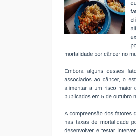
q
fa
c
a
e
p
mortalidade por câncer no m
Embora alguns desses fat
associados ao câncer, o est
alimentar a um risco maior 
publicados em 5 de outubro
A compreensão dos fatores q
nas taxas de mortalidade p
desenvolver e testar interv