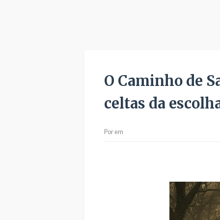
O Caminho de Sa
celtas da escolh
Por
em