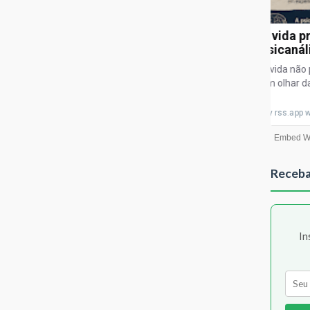
Receba
In