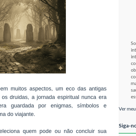
So
in
in
co
ob
co
ma
em muitos aspectos, um eco das antigas
sa
es
a os druidas, a jornada espiritual nunca era
era guardada por enigmas, símbolos e
Ver meu
a do viajante.
Siga-n
eleciona quem pode ou não concluir sua